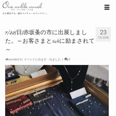
23
7/22(日)赤坂蚤の市に出展しまし
7月 2018
た。～お客さまと5chに励まされて
～
posted in:
イベントに出ます・出ました
|
0