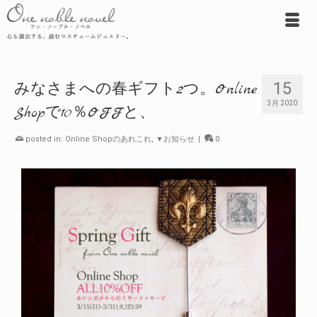
15
みなさまへの春ギフト2つ。Online
3月 2020
Shopで10％OFFと、
posted in:
Online Shopのあれこれ
,
▼お知らせ
|
0