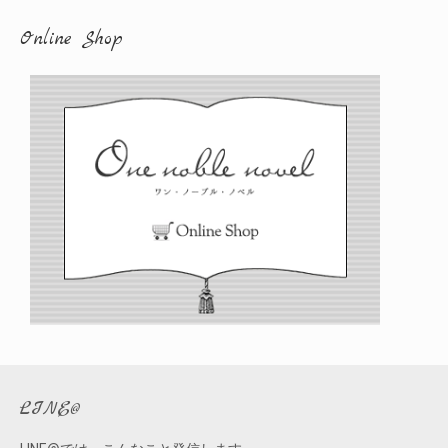
カ
Online Shop
イ
ブ
LINE@