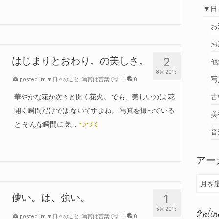
▼日
お
お
2
はじまりとおわり。の美しさ。
他
8月 2015
写
posted in:
▼日々のこと
,
写真は言葉です
|
0
華やかな花が次々と開く花火。 でも、美しいのは 花
古
開く瞬間だけでは ないですよね。 写真を撮っている
美
と そんな瞬間に 気 …
つづく
音
アー
ア
月を
ー
1
儚い。は、強い。
カ
5月 2015
Onlin
posted in:
▼日々のこと
,
写真は言葉です
|
0