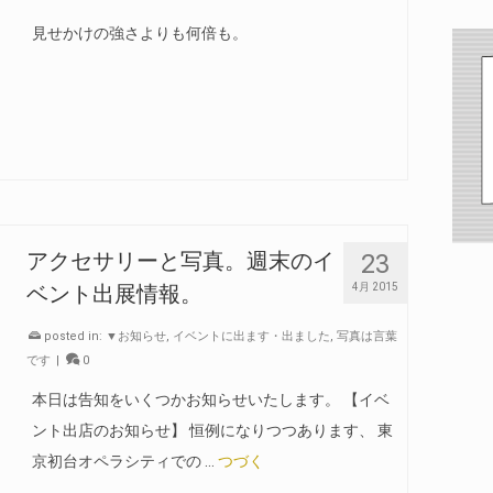
イ
見せかけの強さよりも何倍も。
ブ
23
アクセサリーと写真。週末のイ
4月 2015
ベント出展情報。
posted in:
▼お知らせ
,
イベントに出ます・出ました
,
写真は言葉
です
|
0
本日は告知をいくつかお知らせいたします。 【イベ
ント出店のお知らせ】 恒例になりつつあります、 東
京初台オペラシティでの …
つづく