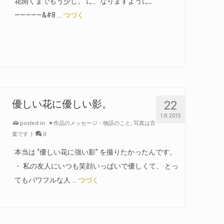
花開くまでもう少し。 に、なりますように。
—————&#8 …
つづく
22
優しい花に優しい影。
1月 2015
posted in:
▼作品のメッセージ・物語のこと
,
写真は言
葉です
|
0
本当は “優しい花に強い影” を撮りたかったんです。
・ 私の友人にいつも笑顔いっぱいで優しくて、 とっ
てもパワフルな人 …
つづく