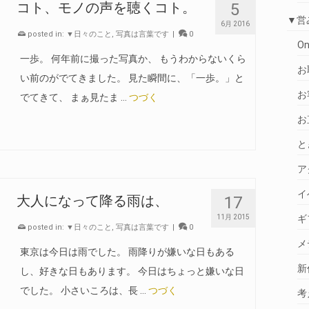
5
コト、モノの声を聴くコト。
▼営
6月 2016
posted in:
▼日々のこと
,
写真は言葉です
|
0
O
一歩。 何年前に撮った写真か、 もうわからないくら
お
い前のがでてきました。 見た瞬間に、「一歩。」と
お
でてきて、 まぁ見たま …
つづく
お
と
ア
イ
17
大人になって降る雨は、
ギ
11月 2015
posted in:
▼日々のこと
,
写真は言葉です
|
0
メ
東京は今日は雨でした。 雨降りが嫌いな日もある
新
し、好きな日もあります。 今日はちょっと嫌いな日
でした。 小さいころは、長 …
つづく
考