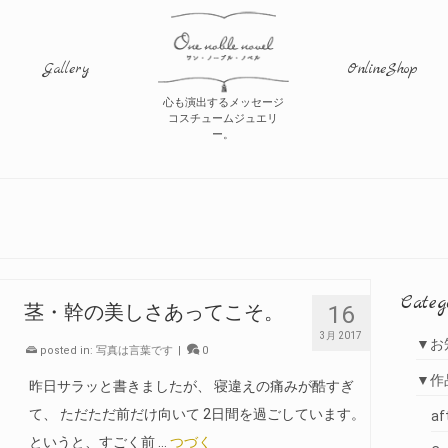
Gallery
OnlineShop
心も演出するメッセージ
コスチュームジュエリ
ー。
Categ
16
茎・幹の美しさあってこそ。
3月 2017
▼お
posted in:
写真は言葉です
|
0
▼作
昨日サラッと書きましたが、 寝違えの痛みが酷すぎ
て、 ただただ前だけ向いて 2日間を過ごしています。
af
というと、すごく前 …
つづく