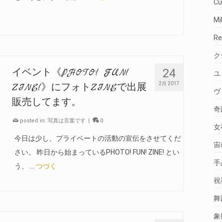
Cu
M
R
ク
24
イベント《PHOTO! FUN!
ユ
2月 2017
ZINE!》にフォトZINEで出展
ヴ
販売してます。
奇
posted in:
写真は言葉です
|
0
女
今日は少し、プライベートの活動の宣伝をさせてくだ
宙
さい。 昨日から始まっているPHOTO! FUN! ZINE! とい
手
う、 …
つづく
祝
舞
象