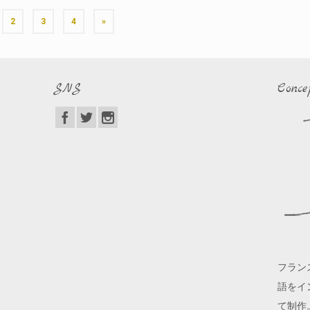
2
3
4
»
SNS
Conce
フラン
語をイ
て制作