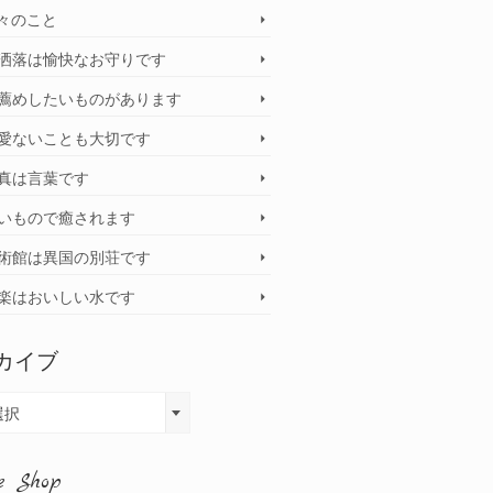
々のこと
洒落は愉快なお守りです
薦めしたいものがあります
愛ないことも大切です
真は言葉です
いもので癒されます
術館は異国の別荘です
楽はおいしい水です
カイブ
選択
e Shop