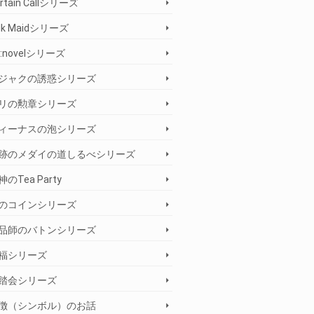
rtain Callシリーズ
ilk Maidシリーズ
e:novelシリーズ
ジャクの誘惑シリーズ
リの勲章シリーズ
ィーナスの泡シリーズ
跡のメダイの道しるべシリーズ
神のTea Party
のコインシリーズ
品師のバトンシリーズ
福シリーズ
踏会シリーズ
徴（シンボル）のお話