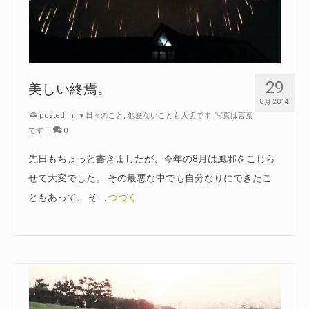
29
美しい終焉。
8月 2014
posted in:
▼日々のこと
,
他愛ないことも大切です
,
写真は言葉
です
|
0
先日もちょっと書きましたが、今年の8月は風邪をこじら
せて大変でした。 その最悪な中でも自分なりにできたこ
ともあって、 そ …
つづく