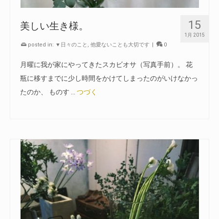
15
美しい生き様。
1月 2015
posted in:
▼日々のこと
,
他愛ないことも大切です
|
0
月曜に我が家にやってきたスカビオサ（写真手前）。 花
瓶に移すまでに少し時間をかけてしまったのがいけなかっ
たのか、 ものす …
つづく