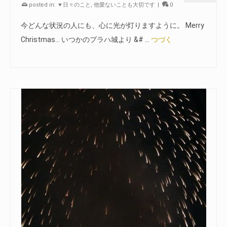
posted in:
▼日々のこと
,
他愛ないことも大切です
|
0
今どんな状況の人にも、心に光が灯りますように。 Merry
Christmas… いつかのプラハ城より &# …
つづく