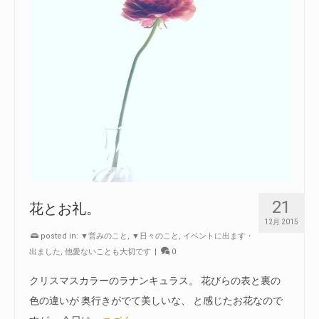
21
花とお礼。
12月 2015
posted in:
▼営みのこと
,
▼日々のこと
,
イベントに出ます・
出ました
,
他愛ないことも大切です
|
0
クリスマスカラーのラナンキュラス。 花びらの表と裏の
色の違いが 奥行きがでて美しいな、 と感じたお花なので