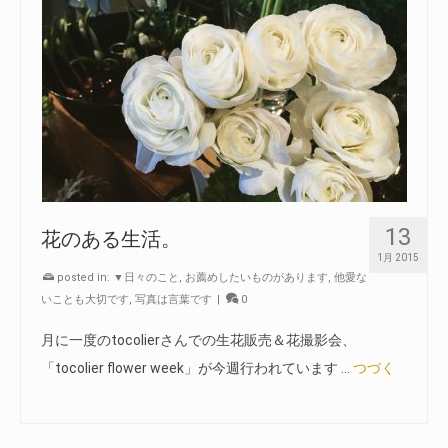
13
花のある生活。
1月 2015
posted in:
▼日々のこと
,
お薦めしたいものがあります
,
他愛な
いことも大切です
,
写真は言葉です
|
0
月に一度のtocolierさんでの生花販売＆花撮影会、
「tocolier flower week」が今週行われています …
つづく