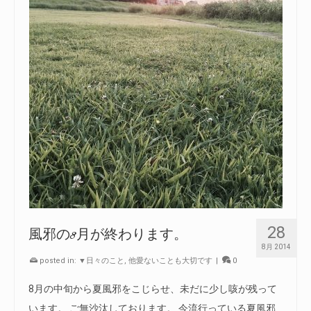
28
風邪の8月が終わります。
8月 2014
posted in:
▼日々のこと
,
他愛ないことも大切です
|
0
8月の中旬から夏風邪をこじらせ、未だに少し咳が残って
います。 ご無沙汰しております。 今流行っている夏風邪