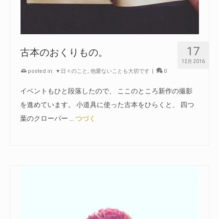
17
古本のおくりもの。
12月 2016
posted in:
▼日々のこと
,
他愛ないことも大切です
|
0
イベントもひと段落したので、 ここのところ新作の撮影
を進めています。 小道具に使った古本をひらくと、 四つ
葉のクローバー …
つづく