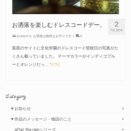
2
お洒落を楽しむドレスコードデー。
7月 2014
posted in:
お洒落は愉快なお守りです
|
0
装苑のサイトに文化学園のドレスコード登校日の写真がた
くさん載っていました。 テーマカラーがインディゴブル
ーとオレンジだっ …
つづく
Category
▼お知らせ
▼作品のメッセージ・物語のこと
after the rainシリーズ