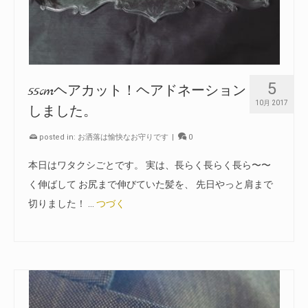
5
55cmヘアカット！ヘアドネーション
10月 2017
しました。
posted in:
お洒落は愉快なお守りです
|
0
本日はワタクシごとです。 実は、長らく長らく長ら〜〜
く伸ばして お尻まで伸びていた髪を、 先日やっと肩まで
切りました！ …
つづく