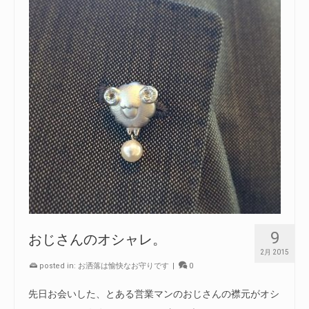
9
おじさんのオシャレ。
2月 2015
posted in:
お洒落は愉快なお守りです
|
0
先日お会いした、とある営業マンのおじさんの襟元がオシ