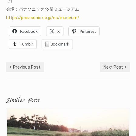
で）
会場：パナソニック 汐留ミュージアム
https://panasonic.co.jp/es/museum/
Facebook
X
Pinterest
Tumblr
Bookmark
Previous Post
Next Post
Similar Posts