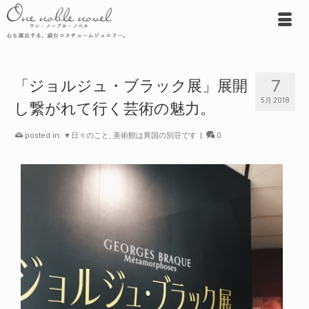
7
「ジョルジュ・ブラック展」展開
5月 2018
し繋がれて行く芸術の魅力。
posted in:
▼日々のこと
,
美術館は異国の別荘です
|
0