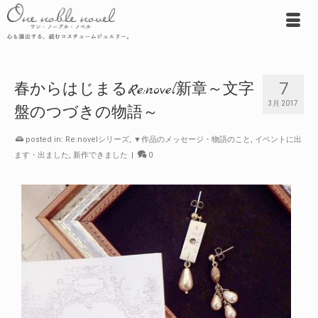
7
春からはじまるRe:novel新章～文字
3月 2017
盤のつづきの物語～
posted in:
Re:novelシリーズ
,
▼作品のメッセージ・物語のこと
,
イベントに出
ます・出ました
,
新作できました
|
0