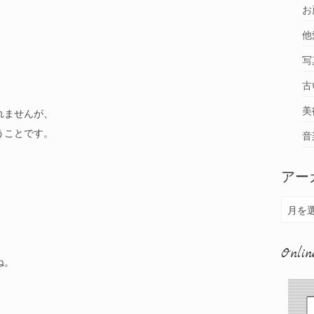
お
他
写
古
美
れませんが、
うことです。
音
アー
ア
月を
ー
カ
Onlin
ね。
イ
ブ