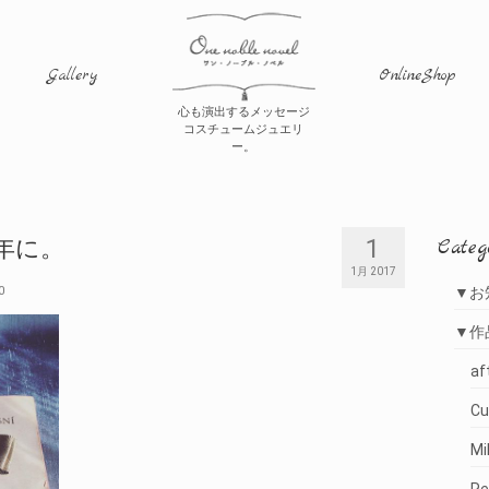
Gallery
OnlineShop
心も演出するメッセージ
コスチュームジュエリ
ー。
1
Categ
7年に。
1月 2017
0
▼お
▼作
af
Cu
M