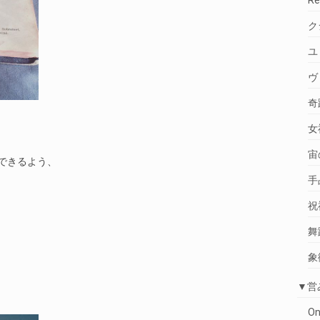
R
ク
ユ
ヴ
奇
女
宙
出できるよう、
手
祝
舞
象
▼営
O