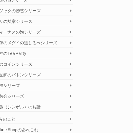
e:novelシリーズ
ジャクの誘惑シリーズ
リの勲章シリーズ
ィーナスの泡シリーズ
跡のメダイの道しるべシリーズ
神のTea Party
のコインシリーズ
品師のバトンシリーズ
福シリーズ
踏会シリーズ
徴（シンボル）のお話
みのこと
nline Shopのあれこれ