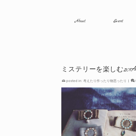
About
Event
ミステリーを楽しむ201
posted in:
考えたり作ったり物思ったり
|