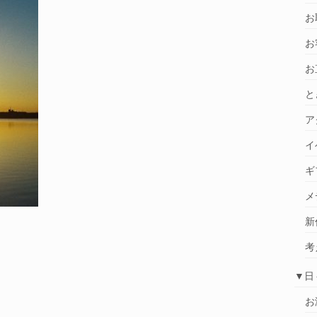
お
お
お
と
ア
イ
ギ
メ
新
考
▼日
お