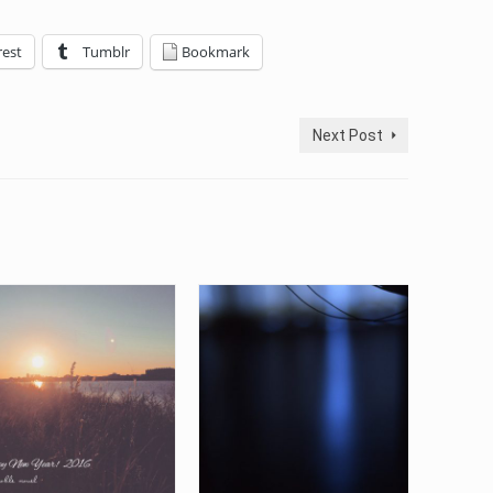
rest
Tumblr
Bookmark
Next Post