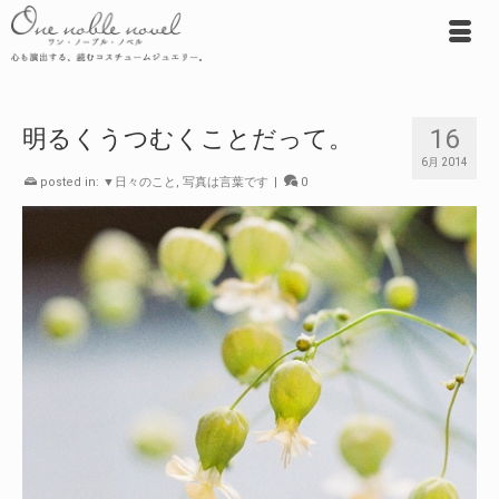
16
明るくうつむくことだって。
6月 2014
posted in:
▼日々のこと
,
写真は言葉です
|
0