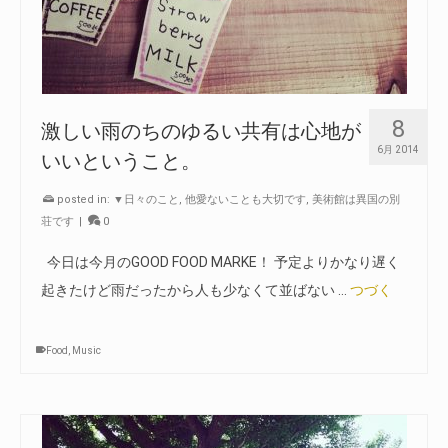
8
激しい雨のちのゆるい共有は心地が
6月 2014
いいということ。
posted in:
▼日々のこと
,
他愛ないことも大切です
,
美術館は異国の別
荘です
|
0
今日は今月のGOOD FOOD MARKE！ 予定よりかなり遅く
起きたけど雨だったから人も少なくて並ばない …
つづく
Food
,
Music