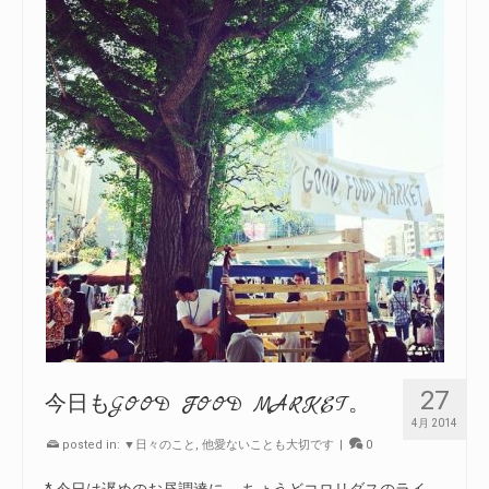
27
今日もGOOD FOOD MARKET。
4月 2014
posted in:
▼日々のこと
,
他愛ないことも大切です
|
0