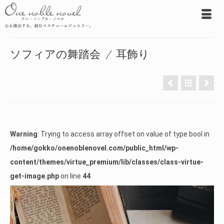
ソフィアの舞踏会 / 耳飾り
Warning
: Trying to access array offset on value of type bool in
/home/gokko/onenoblenovel.com/public_html/wp-
content/themes/virtue_premium/lib/classes/class-virtue-
get-image.php
on line
44